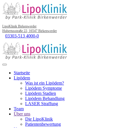
LipoKlinik Birkenwerder
Hubertusstraße 22, 16547 Birkenwerder
03303-513 4000-0
Startseite
Lipödem
Was ist ein Lipödem?
Lipödem Symptome
Lipödem Stadien
Lipödem Behandlung
LASER Straffung
Team
Über uns
Die LipoKlinik
Patientenbewertung