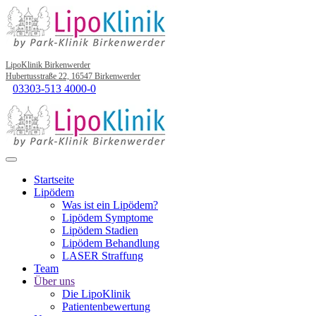
LipoKlinik Birkenwerder
Hubertusstraße 22, 16547 Birkenwerder
03303-513 4000-0
Startseite
Lipödem
Was ist ein Lipödem?
Lipödem Symptome
Lipödem Stadien
Lipödem Behandlung
LASER Straffung
Team
Über uns
Die LipoKlinik
Patientenbewertung